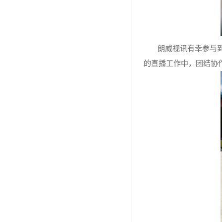
朗威视讯有幸参与到此
的直播工作中，团结协